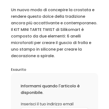
originale
attuale
era:
è:
Un nuovo modo di concepire la crostata e
31,99€.
26,40€.
rendere questo dolce della tradizione
ancora più accattivante e contemporaneo.
Il KIT MINI TARTE TWIST di Silikomart è
composto da due elementi: 6 anelli
microforati per creare il guscio di frolla e
uno stampo in silicone per creare la
decorazione a spirale.
Esaurito
Informami quando l'articolo è
disponibile.
Inserisci il tuo indirizzo email