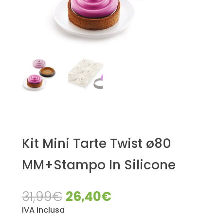
Kit Mini Tarte Twist ø80
MM+Stampo In Silicone
Il
Il
31,99
€
26,40
€
prezzo
prezzo