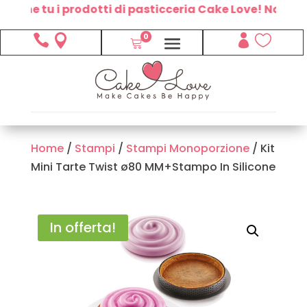
he tu i prodotti di pasticceria Cake Love! Non potrai
0




Home
/
Stampi
/
Stampi Monoporzione
/ Kit
Mini Tarte Twist ø80 MM+Stampo In Silicone
In offerta!