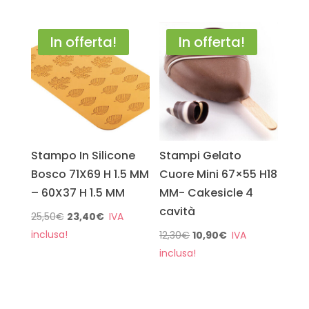
originale
attuale
originale
attuale
era:
è:
era:
è:
13,90€.
12,90€.
23,00€.
18,00€.
In offerta!
In offerta!
Stampo In Silicone
Stampi Gelato
Bosco 71X69 H 1.5 MM
Cuore Mini 67×55 H18
– 60X37 H 1.5 MM
MM- Cakesicle 4
cavità
Il
Il
25,50
€
23,40
€
prezzo
prezzo
Il
Il
12,30
€
10,90
€
originale
attuale
prezzo
prezzo
era:
è:
originale
attuale
25,50€.
23,40€.
era:
è:
12,30€.
10,90€.