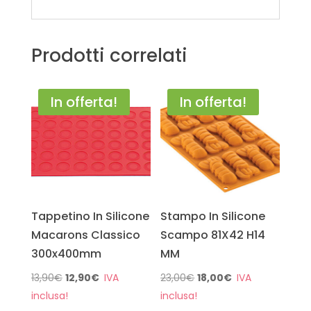
Prodotti correlati
In offerta!
In offerta!
Tappetino In Silicone
Stampo In Silicone
Macarons Classico
Scampo 81X42 H14
300x400mm
MM
Il
Il
Il
Il
13,90
€
12,90
€
23,00
€
18,00
€
prezzo
prezzo
prezzo
prezzo